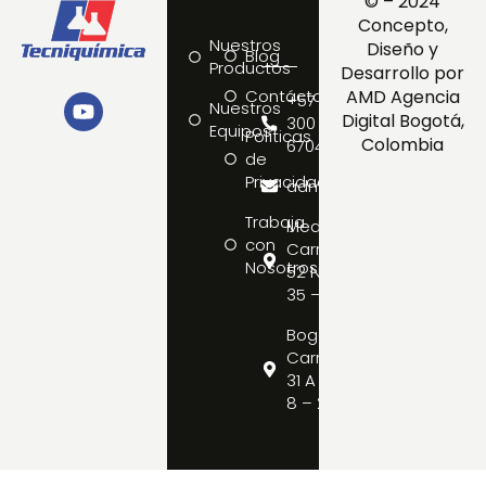
© – 2024
Concepto,
Nuestros
Diseño y
Blog
Productos
Desarrollo por
Contáctanos
AMD Agencia
+57
Nuestros
Digital Bogotá,
300
Equipos
Políticas
Colombia
6704192
de
Privacidad
admin@tecniquimica.c
Trabaja
Medellín:
con
Carrera
Nosotros
52 No.
35 – 33
Bogotá:
Carrera
31 A No.
8 – 22