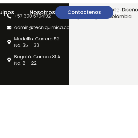
© – 2024 Concepto, Diseño
uipos
Nosotros
Contactenos
+57 300 6704192
Digital Bogotá, Colombia
admin@tecniquimica.com
Medellín: Carrera 52
No. 35 – 33
Bogotá: Carrera 31 A
No. 8 – 22