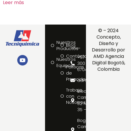
Leer más
© – 2024
Concepto,
Nuestros
Diseño y
Blog
Productos
Desarrollo por
Contáctanos
AMD Agencia
+57
Nuestros
Digital Bogotá,
300
Equipos
Políticas
Colombia
6704192
de
Privacidad
admin@tecniquimica.c
Trabaja
Medellín:
con
Carrera
Nosotros
52 No.
35 – 33
Bogotá:
Carrera